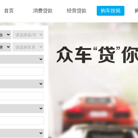
首页
消费贷款
经营贷款
购车按揭