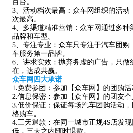
百台。
3、活动档次最高：众车网组织的活动
次最高。
4、多渠道精准营销：众车网通过多种
品牌和车型。
5、专注专业：众车只专注于汽车团购
车服务第一品牌。
6、讲求实效：抛弃务虚的广告，只做
在，达成共赢。
众车网四大承诺
1.免费参团：参加【众车网】的团购
2.
信息保密：参加【众车网】的团友个
3.低价保证：保证每场汽车团购活动
格购车。
4.三天退款：在同一城市正规4S店发
低，三天之内随时退款。