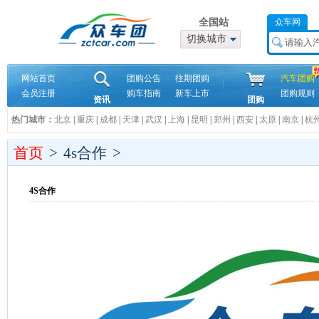
全国站
众车网
切换城市
网站首页
团购公告
往期团购
汽车团购
会员注册
购车指南
新车上市
团购规则
资讯
团购
热门城市：
北京
|
重庆
|
成都
|
天津
|
武汉
|
上海
|
昆明
|
郑州
|
西安
|
太原
|
南京
|
杭
首页
>
4s合作
>
4S合作